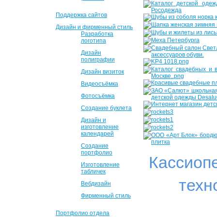
Поддержка сайтов
Дизайн и фирменный стиль
Разработка
логотипа
Дизайн
полиграфии
Дизайн визиток
Видеосъёмка
Фотосъёмка
Создание буклета
Дизайн и
изготовление
календарей
Создание
портфолио
Кассиоп
Изготовление
табличек
техн
Вебдизайн
Фирменный стиль
Портфолио отдела