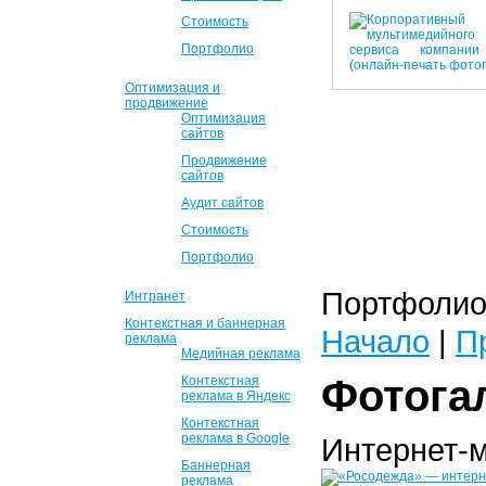
Стоимость
Портфолио
Оптимизация и
продвижение
Оптимизация
сайтов
Продвижение
сайтов
Аудит сайтов
Стоимость
Портфолио
Портфолио 
Интранет
Контекстная и баннерная
Начало
|
П
реклама
Медийная реклама
Фотога
Контекстная
реклама в Яндекс
Контекстная
реклама в Google
Интернет-
Баннерная
реклама