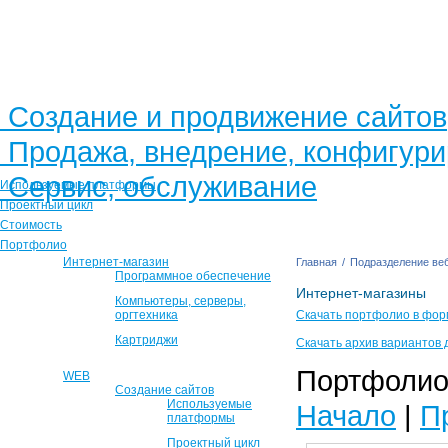
Создание и продвижение сайтов
Продажа, внедрение, конфигур
Сервис, обслуживание
Используемые платформы
Проектный цикл
Стоимость
Портфолио
Интернет-магазин
Главная
/
Подразделение веб
Программное обеспечение
Интернет-магазины
Компьютеры, серверы,
оргтехника
Скачать портфолио в фор
Картриджи
Скачать архив вариантов 
Портфолио 
WEB
Создание сайтов
Используемые
Начало
|
П
платформы
Проектный цикл