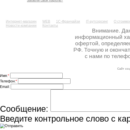
Забыли свой пароль?
Интернет-магазин
WEB
1С-Франчайзи
IT-аутсорсинг
О стоимос
Новости компании
Контакты
Внимание. Дан
информационный хара
офертой, определяе
РФ. Точную и оконча
с нами по телефо
Сайт соз
Имя:
*
Телефон:
*
Email:
Сообщение:
Введите контрольное слово с ка