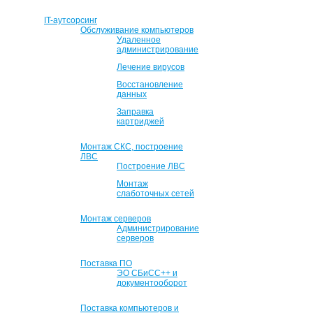
IT-аутсорсинг
Обслуживание компьютеров
Удаленное
администрирование
Лечение вирусов
Восстановление
данных
Заправка
картриджей
Монтаж СКС, построение
ЛВС
Построение ЛВС
Монтаж
слаботочных сетей
Монтаж серверов
Администрирование
серверов
Поставка ПО
ЭО СБиСС++ и
документооборот
Поставка компьютеров и