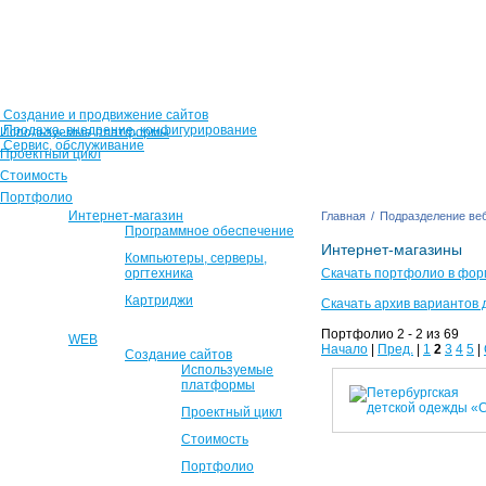
Создание и продвижение сайтов
Продажа, внедрение, конфигурирование
Используемые платформы
Сервис, обслуживание
Проектный цикл
Стоимость
Портфолио
Интернет-магазин
Главная
/
Подразделение веб
Программное обеспечение
Интернет-магазины
Компьютеры, серверы,
оргтехника
Скачать портфолио в фор
Картриджи
Скачать архив вариантов 
Портфолио 2 - 2 из 69
WEB
Начало
|
Пред.
|
1
2
3
4
5
|
Создание сайтов
Используемые
платформы
Проектный цикл
Стоимость
Портфолио