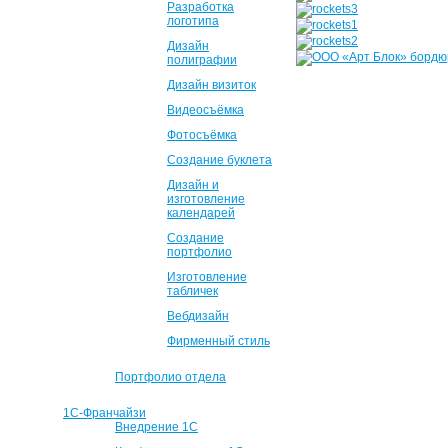
Разработка
логотипа
Дизайн
полиграфии
Дизайн визиток
Видеосъёмка
Фотосъёмка
Создание буклета
Дизайн и
изготовление
календарей
Создание
портфолио
Изготовление
табличек
Вебдизайн
Фирменный стиль
Портфолио отдела
1С-Франчайзи
Внедрение 1С