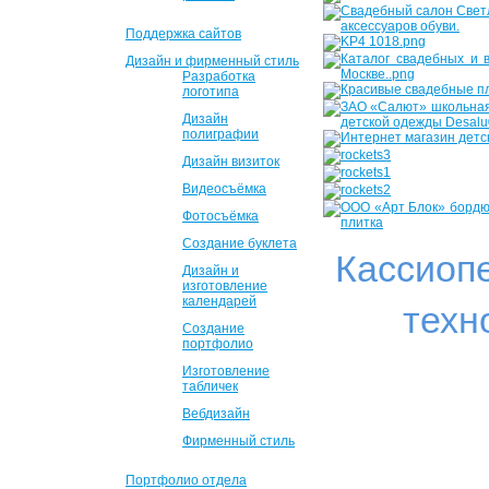
Поддержка сайтов
Дизайн и фирменный стиль
Разработка
логотипа
Дизайн
полиграфии
Дизайн визиток
Видеосъёмка
Фотосъёмка
Создание буклета
Кассиоп
Дизайн и
изготовление
календарей
техн
Создание
портфолио
Изготовление
табличек
Вебдизайн
Фирменный стиль
Портфолио отдела