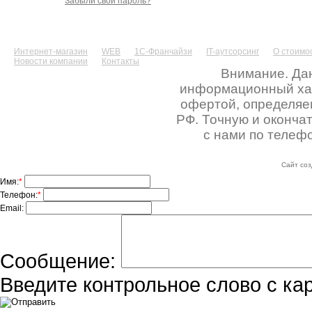
Забыли свой пароль?
Интернет-магазин
WEB
1С-Франчайзи
IT-аутсорсинг
О стоимос
Новости компании
Контакты
Внимание. Дан
информационный хара
офертой, определяе
РФ. Точную и оконча
с нами по телефо
Сайт соз
Имя:
*
Телефон:
*
Email:
Сообщение:
Введите контрольное слово с ка