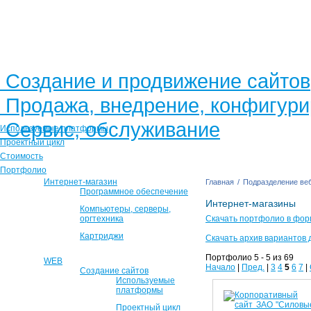
Создание и продвижение сайтов
Продажа, внедрение, конфигур
Сервис, обслуживание
Используемые платформы
Проектный цикл
Стоимость
Портфолио
Интернет-магазин
Главная
/
Подразделение веб
Программное обеспечение
Интернет-магазины
Компьютеры, серверы,
оргтехника
Скачать портфолио в фор
Картриджи
Скачать архив вариантов 
Портфолио 5 - 5 из 69
WEB
Начало
|
Пред.
|
3
4
5
6
7
|
Создание сайтов
Используемые
платформы
Проектный цикл