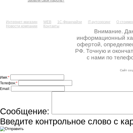
Забыли свой пароль?
Интернет-магазин
WEB
1С-Франчайзи
IT-аутсорсинг
О стоимос
Новости компании
Контакты
Внимание. Дан
информационный хара
офертой, определяе
РФ. Точную и оконча
с нами по телефо
Сайт соз
Имя:
*
Телефон:
*
Email:
Сообщение:
Введите контрольное слово с ка