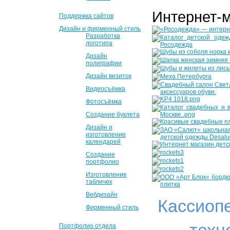
Интернет-
Поддержка сайтов
Дизайн и фирменный стиль
Разработка
логотипа
Дизайн
полиграфии
Дизайн визиток
Видеосъёмка
Фотосъёмка
Создание буклета
Дизайн и
изготовление
календарей
Создание
портфолио
Изготовление
табличек
Вебдизайн
Кассиоп
Фирменный стиль
Портфолио отдела