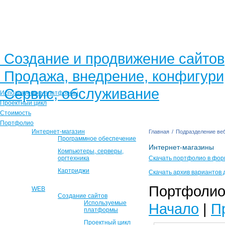
Создание и продвижение сайтов
Продажа, внедрение, конфигур
Сервис, обслуживание
Используемые платформы
Проектный цикл
Стоимость
Портфолио
Интернет-магазин
Главная
/
Подразделение веб
Программное обеспечение
Интернет-магазины
Компьютеры, серверы,
оргтехника
Скачать портфолио в фор
Картриджи
Скачать архив вариантов 
Портфолио 
WEB
Создание сайтов
Используемые
Начало
|
П
платформы
Проектный цикл