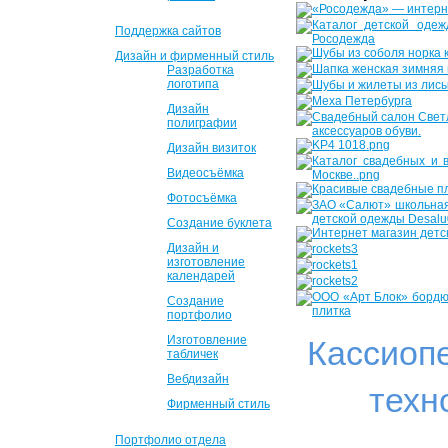
Поддержка сайтов
Дизайн и фирменный стиль
Разработка
логотипа
Дизайн
полиграфии
Дизайн визиток
Видеосъёмка
Фотосъёмка
Создание буклета
Дизайн и
изготовление
календарей
Создание
портфолио
Изготовление
Кассиоп
табличек
Вебдизайн
техн
Фирменный стиль
Портфолио отдела