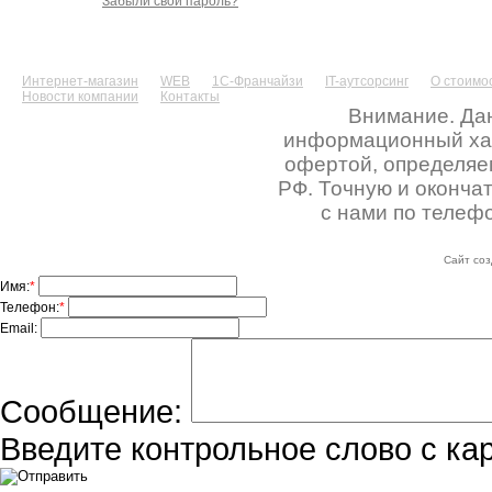
Забыли свой пароль?
Интернет-магазин
WEB
1С-Франчайзи
IT-аутсорсинг
О стоимос
Новости компании
Контакты
Внимание. Дан
информационный хара
офертой, определяе
РФ. Точную и оконча
с нами по телефо
Сайт соз
Имя:
*
Телефон:
*
Email:
Сообщение:
Введите контрольное слово с ка