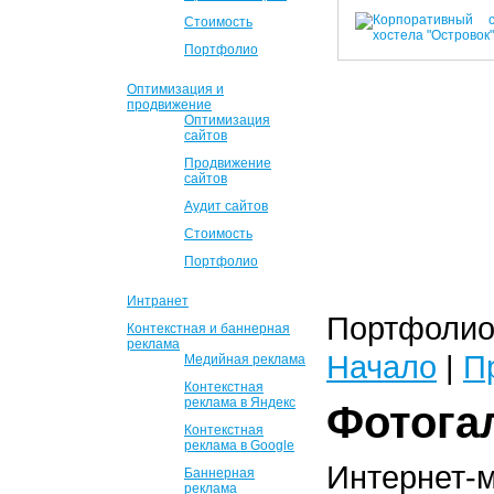
Стоимость
Портфолио
Оптимизация и
продвижение
Оптимизация
сайтов
Продвижение
сайтов
Аудит сайтов
Стоимость
Портфолио
Интранет
Портфолио 
Контекстная и баннерная
реклама
Начало
|
П
Медийная реклама
Контекстная
реклама в Яндекс
Фотога
Контекстная
реклама в Google
Интернет-
Баннерная
реклама