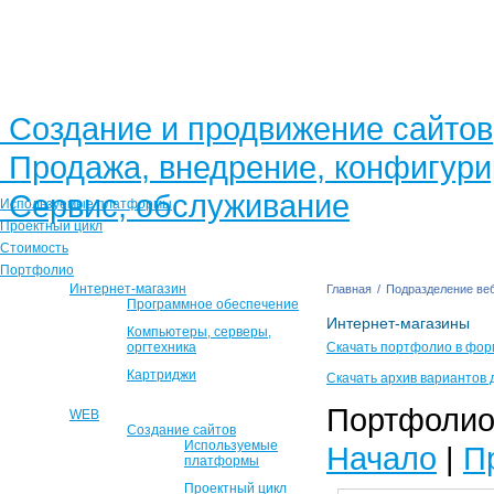
Создание и продвижение сайтов
Продажа, внедрение, конфигур
Сервис, обслуживание
Используемые платформы
Проектный цикл
Стоимость
Портфолио
Интернет-магазин
Главная
/
Подразделение веб
Программное обеспечение
Интернет-магазины
Компьютеры, серверы,
оргтехника
Скачать портфолио в фор
Картриджи
Скачать архив вариантов 
Портфолио 
WEB
Создание сайтов
Используемые
Начало
|
П
платформы
Проектный цикл