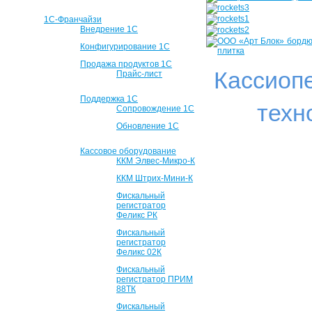
1С-Франчайзи
Внедрение 1С
Конфигурирование 1С
Продажа продуктов 1С
Кассиоп
Прайс-лист
Поддержка 1С
техн
Сопровождение 1С
Обновление 1С
Кассовое оборудование
ККМ Элвес-Микро-К
ККМ Штрих-Мини-К
Фискальный
регистратор
Феликс РК
Фискальный
регистратор
Феликс 02К
Фискальный
регистратор ПРИМ
88ТК
Фискальный