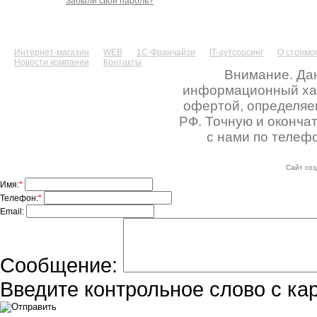
Забыли свой пароль?
Интернет-магазин
WEB
1С-Франчайзи
IT-аутсорсинг
О стоимос
Новости компании
Контакты
Внимание. Дан
информационный хара
офертой, определяе
РФ. Точную и оконча
с нами по телефо
Сайт соз
Имя:
*
Телефон:
*
Email:
Сообщение:
Введите контрольное слово с ка