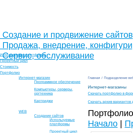
Создание и продвижение сайтов
Продажа, внедрение, конфигур
Сервис, обслуживание
Используемые платформы
Проектный цикл
Стоимость
Портфолио
Интернет-магазин
Главная
/
Подразделение веб
Программное обеспечение
Интернет-магазины
Компьютеры, серверы,
оргтехника
Скачать портфолио в фор
Картриджи
Скачать архив вариантов 
Портфолио 
WEB
Создание сайтов
Используемые
Начало
|
П
платформы
Проектный цикл