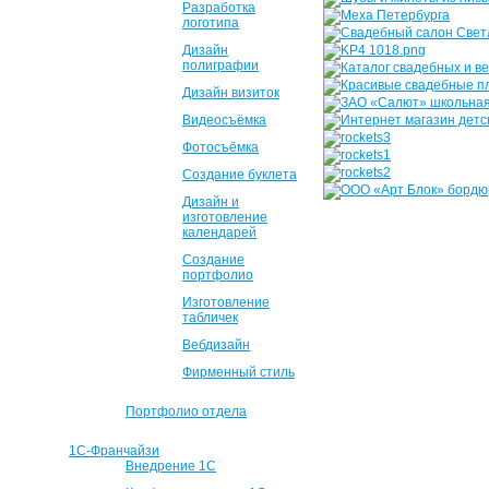
Разработка
логотипа
Дизайн
полиграфии
Дизайн визиток
Видеосъёмка
Фотосъёмка
Создание буклета
Дизайн и
изготовление
календарей
Создание
портфолио
Изготовление
табличек
Вебдизайн
Фирменный стиль
Портфолио отдела
1С-Франчайзи
Внедрение 1С