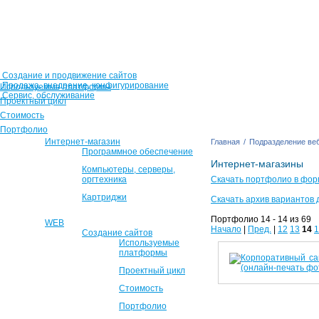
Создание и продвижение сайтов
Продажа, внедрение, конфигурирование
Используемые платформы
Сервис, обслуживание
Проектный цикл
Стоимость
Портфолио
Интернет-магазин
Главная
/
Подразделение веб
Программное обеспечение
Интернет-магазины
Компьютеры, серверы,
оргтехника
Скачать портфолио в фор
Картриджи
Скачать архив вариантов 
Портфолио 14 - 14 из 69
WEB
Начало
|
Пред.
|
12
13
14
1
Создание сайтов
Используемые
платформы
Проектный цикл
Стоимость
Портфолио