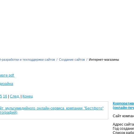
-разработки и техподдержки сайтов
/
Создание сайтов
/
Интернет-магазины
мате pdf
дизайна
5
16
|
След.
|
Конец
Корпорати
(онлайн-пе
Сайт компан
Адрес сайт
Год создани
Список раб