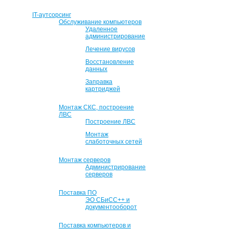
IT-аутсорсинг
Обслуживание компьютеров
Удаленное
администрирование
Лечение вирусов
Восстановление
данных
Заправка
картриджей
Монтаж СКС, построение
ЛВС
Построение ЛВС
Монтаж
слаботочных сетей
Монтаж серверов
Администрирование
серверов
Поставка ПО
ЭО СБиСС++ и
документооборот
Поставка компьютеров и