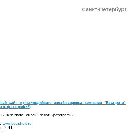
Санкт-Петербург
вный сайт мультимедийного онлайн-сервиса компании "Бестфото"
чать фотографий)
ии Best Photo - онлайн-печать фотографий
а:
www.bestphoto.ru
я: 2011
от: