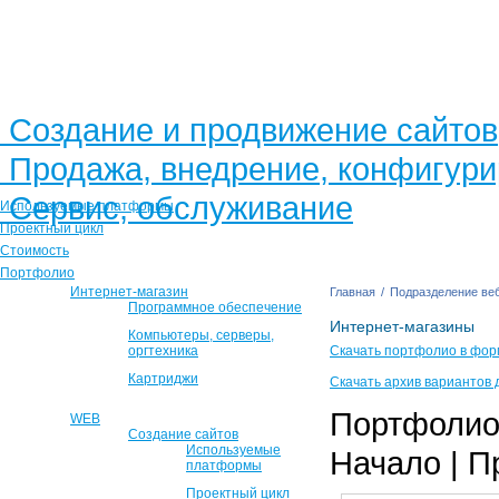
Создание и продвижение сайтов
Продажа, внедрение, конфигур
Сервис, обслуживание
Используемые платформы
Проектный цикл
Стоимость
Портфолио
Интернет-магазин
Главная
/
Подразделение веб
Программное обеспечение
Интернет-магазины
Компьютеры, серверы,
оргтехника
Скачать портфолио в фор
Картриджи
Скачать архив вариантов 
Портфолио 
WEB
Создание сайтов
Используемые
Начало | П
платформы
Проектный цикл