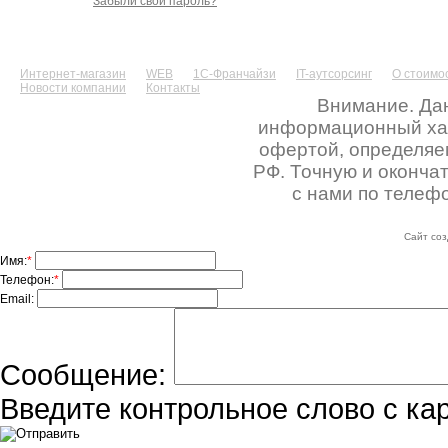
Забыли свой пароль?
Интернет-магазин
WEB
1С-Франчайзи
IT-аутсорсинг
О стоимос
Новости компании
Контакты
Внимание. Дан
информационный хара
офертой, определяе
РФ. Точную и оконча
с нами по телефо
Сайт соз
Имя:
*
Телефон:
*
Email:
Сообщение:
Введите контрольное слово с ка