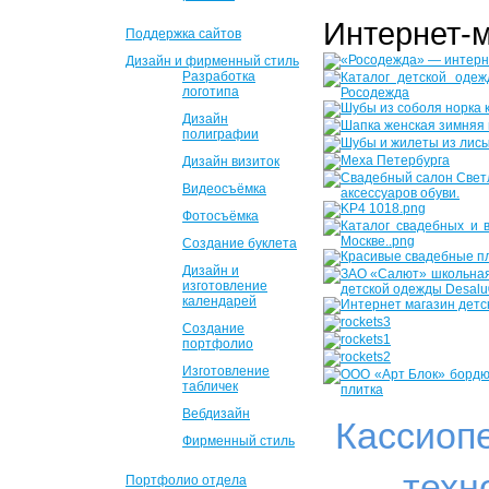
Интернет-
Поддержка сайтов
Дизайн и фирменный стиль
Разработка
логотипа
Дизайн
полиграфии
Дизайн визиток
Видеосъёмка
Фотосъёмка
Создание буклета
Дизайн и
изготовление
календарей
Создание
портфолио
Изготовление
табличек
Вебдизайн
Кассиоп
Фирменный стиль
техн
Портфолио отдела