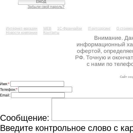
Забыли свой пароль?
Интернет-магазин
WEB
1С-Франчайзи
IT-аутсорсинг
О стоимос
Новости компании
Контакты
Внимание. Дан
информационный хара
офертой, определяе
РФ. Точную и оконча
с нами по телефо
Сайт соз
Имя:
*
Телефон:
*
Email:
Сообщение:
Введите контрольное слово с ка