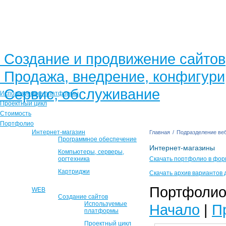
Создание и продвижение сайтов
Продажа, внедрение, конфигур
Сервис, обслуживание
Используемые платформы
Проектный цикл
Стоимость
Портфолио
Интернет-магазин
Главная
/
Подразделение веб
Программное обеспечение
Интернет-магазины
Компьютеры, серверы,
оргтехника
Скачать портфолио в фор
Картриджи
Скачать архив вариантов 
Портфолио 
WEB
Создание сайтов
Используемые
Начало
|
П
платформы
Проектный цикл