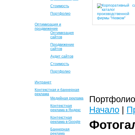
Стоимость
Портфолио
Оптимизация и
продвижение
Оптимизация
сайтов
Продвижение
сайтов
Аудит сайтов
Стоимость
Портфолио
Интранет
Контекстная и баннерная
реклама
Портфолио 
Медийная реклама
Контекстная
Начало
|
П
реклама в Яндекс
Контекстная
Фотога
реклама в Google
Баннерная
реклама