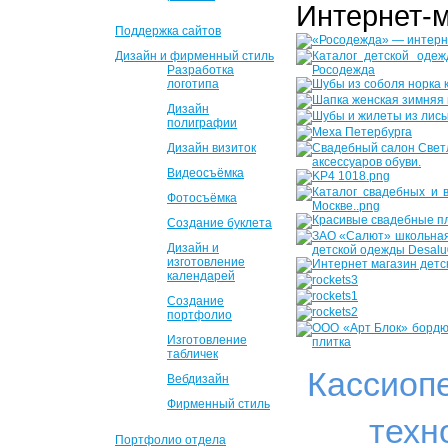
Интернет-
Поддержка сайтов
Дизайн и фирменный стиль
Разработка
логотипа
Дизайн
полиграфии
Дизайн визиток
Видеосъёмка
Фотосъёмка
Создание буклета
Дизайн и
изготовление
календарей
Создание
портфолио
Изготовление
табличек
Кассиоп
Вебдизайн
Фирменный стиль
техн
Портфолио отдела