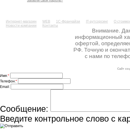
Забыли свой пароль?
Интернет-магазин
WEB
1С-Франчайзи
IT-аутсорсинг
О стоимос
Новости компании
Контакты
Внимание. Дан
информационный хара
офертой, определяе
РФ. Точную и оконча
с нами по телефо
Сайт соз
Имя:
*
Телефон:
*
Email:
Сообщение:
Введите контрольное слово с ка