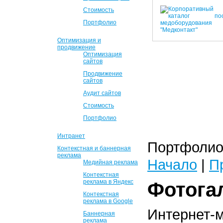
Стоимость
Портфолио
Оптимизация и
продвижение
Оптимизация
сайтов
Продвижение
сайтов
Аудит сайтов
Стоимость
Портфолио
Интранет
Портфолио 
Контекстная и баннерная
реклама
Начало
|
П
Медийная реклама
Контекстная
реклама в Яндекс
Фотога
Контекстная
реклама в Google
Интернет-
Баннерная
реклама