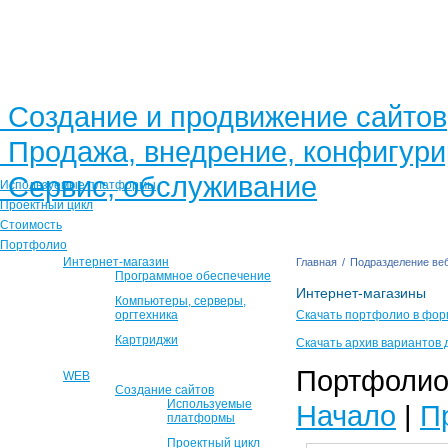
Создание и продвижение сайтов
Продажа, внедрение, конфигур
Сервис, обслуживание
Используемые платформы
Проектный цикл
Стоимость
Портфолио
Интернет-магазин
Главная
/
Подразделение веб
Программное обеспечение
Интернет-магазины
Компьютеры, серверы,
оргтехника
Скачать портфолио в фор
Картриджи
Скачать архив вариантов 
Портфолио 
WEB
Создание сайтов
Используемые
Начало
|
П
платформы
Проектный цикл