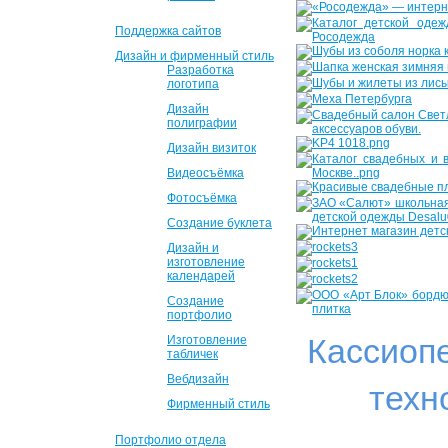
Поддержка сайтов
Дизайн и фирменный стиль
Разработка
логотипа
Дизайн
полиграфии
Дизайн визиток
Видеосъёмка
Фотосъёмка
Создание буклета
Дизайн и
изготовление
календарей
Создание
портфолио
Кассиоп
Изготовление
табличек
Вебдизайн
техн
Фирменный стиль
Портфолио отдела