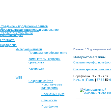
Создание и продвижение сайтов
Продажа, внедрение, конфигурирование
Используемые платформы
Сервис, обслуживание
Проектный цикл
Стоимость
Портфолио
Интернет-магазин
Главная
/
Подразделение веб
Программное обеспечение
Интернет-магазины
Компьютеры, серверы,
оргтехника
Скачать портфолио в фор
Картриджи
Скачать архив вариантов 
Портфолио 59 - 59 из 69
WEB
Начало
|
Пред.
|
57
58
59
6
Создание сайтов
Используемые
платформы
Проектный цикл
Стоимость
Портфолио