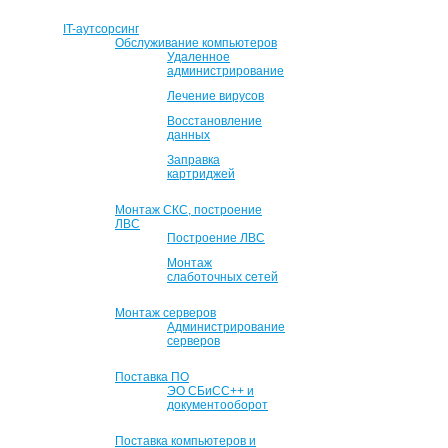
IT-аутсорсинг
Обслуживание компьютеров
Удаленное
администрирование
Лечение вирусов
Восстановление
данных
Заправка
картриджей
Монтаж СКС, построение
ЛВС
Построение ЛВС
Монтаж
слаботочных сетей
Монтаж серверов
Администрирование
серверов
Поставка ПО
ЭО СБиСС++ и
документооборот
Поставка компьютеров и