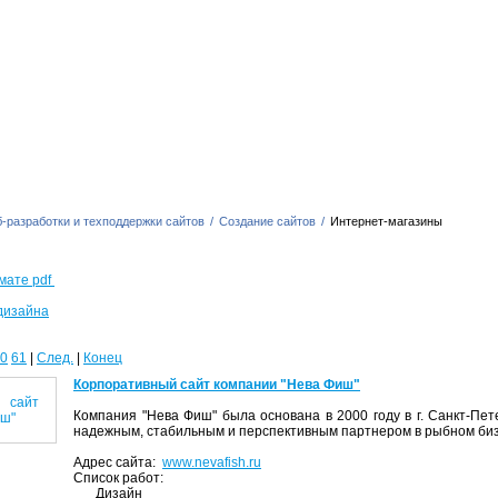
-разработки и техподдержки сайтов
/
Создание сайтов
/
Интернет-магазины
мате pdf
дизайна
0
61
|
След.
|
Конец
Корпоративный сайт компании "Нева Фиш"
Компания "Нева Фиш" была основана в 2000 году в г. Санкт-Пет
надежным, стабильным и перспективным партнером в рыбном биз
Адрес сайта:
www.nevafish.ru
Список работ:
Дизайн