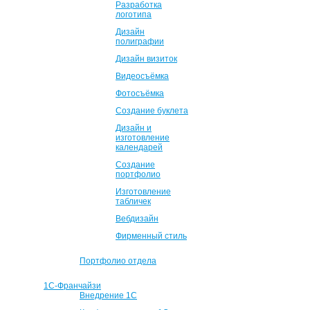
Разработка
логотипа
Дизайн
полиграфии
Дизайн визиток
Видеосъёмка
Фотосъёмка
Создание буклета
Дизайн и
изготовление
календарей
Создание
портфолио
Изготовление
табличек
Вебдизайн
Фирменный стиль
Портфолио отдела
1С-Франчайзи
Внедрение 1С