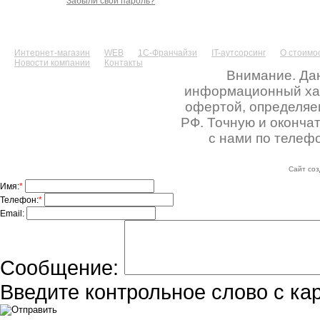
Забыли свой пароль?
Интернет-магазин
WEB
1С-Франчайзи
IT-аутсорсинг
О стоимос
Новости компании
Контакты
Внимание. Дан
информационный хара
офертой, определяе
РФ. Точную и оконча
с нами по телефо
Сайт соз
Имя:
*
Телефон:
*
Email:
Сообщение:
Введите контрольное слово с ка