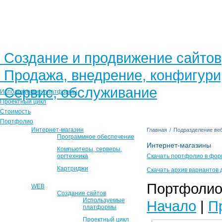
Создание и продвижение сайтов
Продажа, внедрение, конфигур
Сервис, обслуживание
Используемые платформы
Проектный цикл
Стоимость
Портфолио
Интернет-магазин
Главная
/
Подразделение веб
Программное обеспечение
Интернет-магазины
Компьютеры, серверы,
оргтехника
Скачать портфолио в фор
Картриджи
Скачать архив вариантов 
Портфолио 
WEB
Создание сайтов
Используемые
Начало
|
П
платформы
Проектный цикл