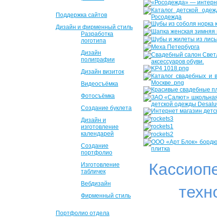
Поддержка сайтов
Дизайн и фирменный стиль
Разработка
логотипа
Дизайн
полиграфии
Дизайн визиток
Видеосъёмка
Фотосъёмка
Создание буклета
Дизайн и
изготовление
календарей
Создание
портфолио
Кассиоп
Изготовление
табличек
Вебдизайн
техн
Фирменный стиль
Портфолио отдела