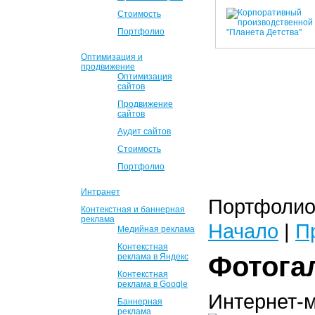
Стоимость
Портфолио
Оптимизация и
продвижение
Оптимизация
сайтов
Продвижение
сайтов
Аудит сайтов
Стоимость
Портфолио
Интранет
Портфолио 
Контекстная и баннерная
реклама
Начало
|
П
Медийная реклама
Контекстная
Фотога
реклама в Яндекс
Контекстная
реклама в Google
Интернет-
Баннерная
реклама