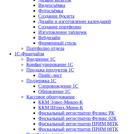
Видеосъёмка
Фотосъёмка
Создание буклета
Дизайн и изготовление календарей
Создание портфолио
Изготовление табличек
Вебдизайн
Фирменный стиль
Портфолио отдела
1С-Франчайзи
Внедрение 1С
Конфигурирование 1С
Продажа продуктов 1С
Прайс-лист
Поддержка 1С
Сопровождение 1С
Обновление 1С
Кассовое оборудование
ККМ Элвес-Микро-К
ККМ Штрих-Мини-К
Фискальный регистратор Феликс РК
Фискальный регистратор Феликс 02К
Фискальный регистратор ПРИМ 88ТК
Фискальный регистратор ПРИМ 08ТК