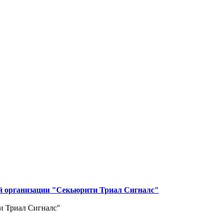
й организации "Секьюрити Триал Сигналс"
и Триал Сигналс"