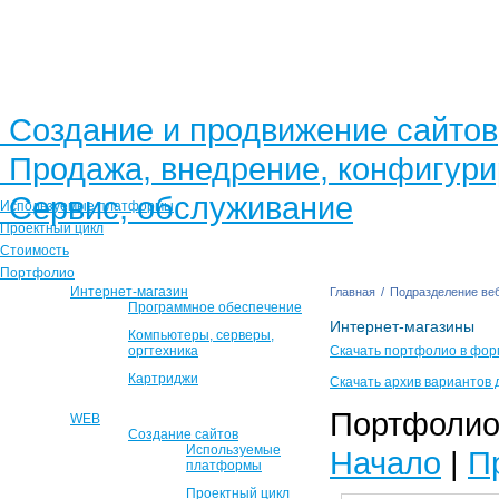
Создание и продвижение сайтов
Продажа, внедрение, конфигур
Сервис, обслуживание
Используемые платформы
Проектный цикл
Стоимость
Портфолио
Интернет-магазин
Главная
/
Подразделение веб
Программное обеспечение
Интернет-магазины
Компьютеры, серверы,
оргтехника
Скачать портфолио в фор
Картриджи
Скачать архив вариантов 
Портфолио 
WEB
Создание сайтов
Используемые
Начало
|
П
платформы
Проектный цикл