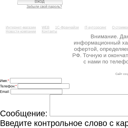
Забыли свой пароль?
Интернет-магазин
WEB
1С-Франчайзи
IT-аутсорсинг
О стоимос
Новости компании
Контакты
Внимание. Дан
информационный хара
офертой, определяе
РФ. Точную и оконча
с нами по телефо
Сайт соз
Имя:
*
Телефон:
*
Email:
Сообщение:
Введите контрольное слово с ка