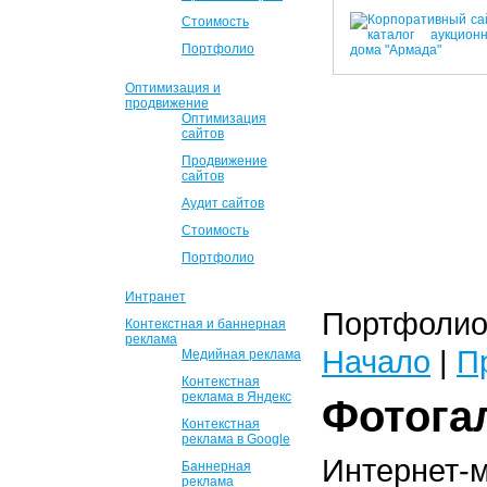
Стоимость
Портфолио
Оптимизация и
продвижение
Оптимизация
сайтов
Продвижение
сайтов
Аудит сайтов
Стоимость
Портфолио
Интранет
Портфолио 
Контекстная и баннерная
реклама
Начало
|
П
Медийная реклама
Контекстная
реклама в Яндекс
Фотога
Контекстная
реклама в Google
Интернет-
Баннерная
реклама