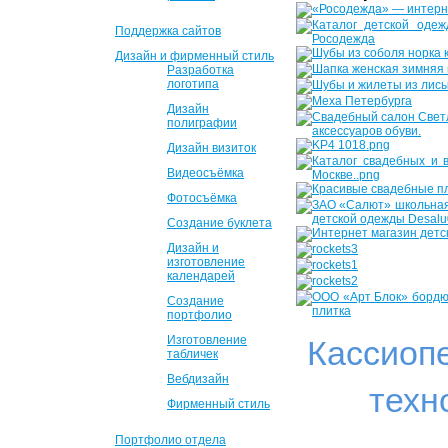
Поддержка сайтов
Дизайн и фирменный стиль
Разработка
логотипа
Дизайн
полиграфии
Дизайн визиток
Видеосъёмка
Фотосъёмка
Создание буклета
Дизайн и
изготовление
календарей
Создание
портфолио
Изготовление
Кассиоп
табличек
Вебдизайн
техн
Фирменный стиль
Портфолио отдела