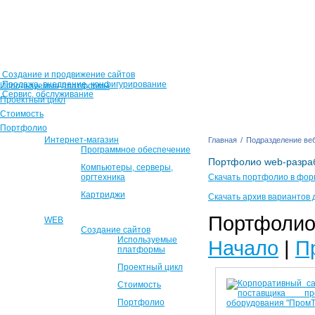
Создание и продвижение сайтов
Продажа, внедрение, конфигурирование
Используемые платформы
Сервис, обслуживание
Проектный цикл
Стоимость
Портфолио
Интернет-магазин
Главная
/
Подразделение веб
Программное обеспечение
Портфолио web-разра
Компьютеры, серверы,
оргтехника
Скачать портфолио в фор
Картриджи
Скачать архив вариантов 
Портфолио 
WEB
Создание сайтов
Используемые
Начало
|
П
платформы
Проектный цикл
Стоимость
Портфолио