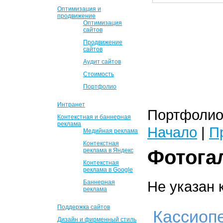
Оптимизация и
продвижение
Оптимизация
сайтов
Продвижение
сайтов
Аудит сайтов
Стоимость
Портфолио
Интранет
Портфолио 
Контекстная и баннерная
реклама
Начало
|
П
Медийная реклама
Контекстная
Фотога
реклама в Яндекс
Контекстная
реклама в Google
Не указан 
Баннерная
реклама
Поддержка сайтов
Кассиоп
Дизайн и фирменный стиль