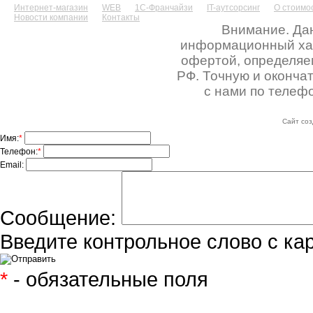
Интернет-магазин
WEB
1С-Франчайзи
IT-аутсорсинг
О стоимос
Новости компании
Контакты
Внимание. Дан
информационный хара
офертой, определяе
РФ. Точную и оконча
с нами по телефо
Сайт соз
Имя:
*
Телефон:
*
Email:
Сообщение:
Введите контрольное слово с ка
*
- обязательные поля